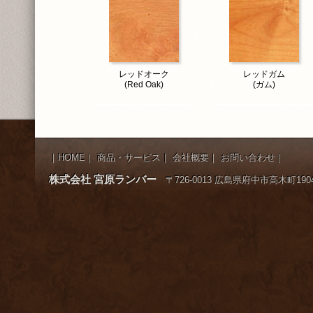
レッドオーク
レッドガム
(Red Oak)
(ガム)
｜
HOME
｜
商品・サービス
｜
会社概要
｜
お問い合わせ
｜
株式会社 宮原ランバー
〒726-0013 広島県府中市高木町1904